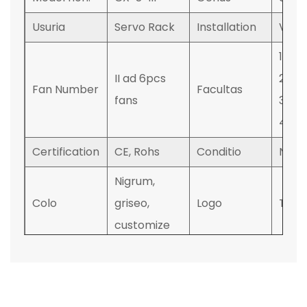
Usuria
Servo Rack
Installation
Verti
12u, 1
II ad 6pcs
27u, 
Fan Number
Facultas
fans
37u, 
47u
Certification
CE, Rohs
Conditio
Novu
Nigrum,
Colo
griseo,
Logo
Tzxi;
customize
Mari,
agmi
Style
Conveniens
Shipping
salsi