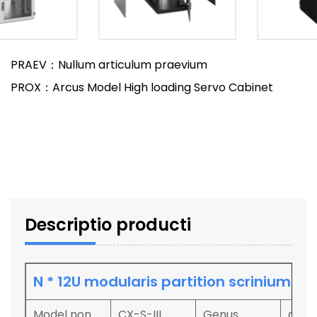
PRAEV：Nullum articulum praevium
PROX：Arcus Model High loading Servo Cabinet
Descriptio producti
N * 12U modularis partition scrinium
Model non.
CX-S-III
Genus
area