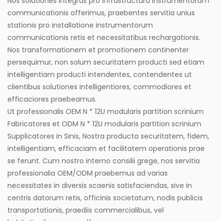
Nos solutiones integras pro infrastructura instrumentorum
communicationis offerimus, praebentes servitia unius
stationis pro installatione instrumentorum
communicationis retis et necessitatibus rechargationis.
Nos transformationem et promotionem continenter
persequimur, non solum securitatem producti sed etiam
intelligentiam producti intendentes, contendentes ut
clientibus solutiones intelligentiores, commodiores et
efficaciores praebeamus.
Ut professionalis
OEM N * 12U modularis partition scrinium
Fabricatores
et
ODM N * 12U modularis partition scrinium
Supplicatores
in Sinis, Nostra producta securitatem, fidem,
intelligentiam, efficaciam et facilitatem operationis prae
se ferunt. Cum nostro interno consilii grege, nos servitia
professionalia OEM/ODM praebemus ad varias
necessitates in diversis scaenis satisfaciendas, sive in
centris datorum retis, officinis societatum, nodis publicis
transportationis, praediis commercialibus, vel