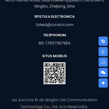
No.12 Fushan Road, Guanhaiwei oppidum, Cixi urbem,
Ningbo, Zhejiang, Sina
EPISTULA ELECTRONICA
Sales1@cxrack.com
TELEPHONUM
86-17857397994
SITUS MOBILIS
Ius Auctoris © ab Ningbo Cixi Communication
Technology Co., Ltd. Iura Reservata.