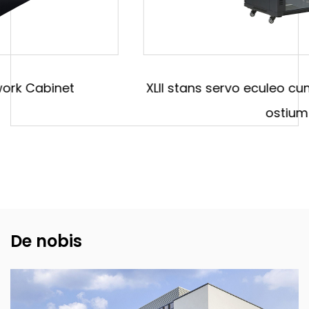
XLII stans servo eculeo cum ingenio speculum
ostium
De nobis