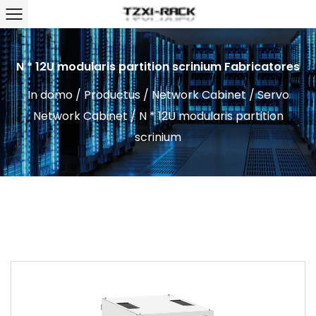
N * 12U modularis partition scrinium Fabricatores
In domo
/
Productus
/
Network Cabinet
/
Servo
Network Cabinet
/
N * 12U modularis partition
scrinium