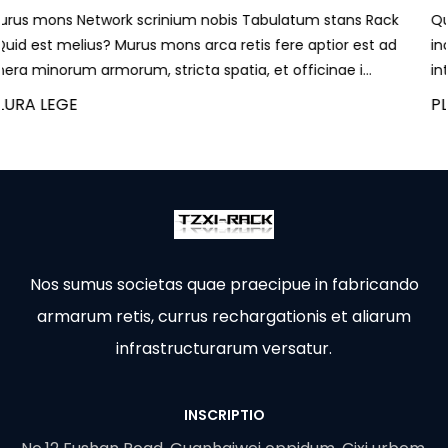
um stans Rack
Quid est? dato scrinium A præcipiens scriniu
aptior est ad
inclusa repositione aptata cum singularum p
cinae i...
internis decursibus, cables canalibus et VENTIL..
PLURA LEGE
Nos sumus societas quae praecipue in fabricando
armarum retis, currus rechargationis et aliarum
infrastructurarum versatur.
INSCRIPTIO