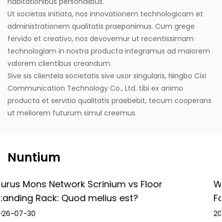
habitationibus personalibus.
Ut societas initiata, nos innovationem technologicam et
administrationem qualitatis praeponimus. Cum grege
fervido et creativo, nos devovemur ut recentissimam
technologiam in nostra producta integramus ad maiorem
valorem clientibus creandum.
Sive sis clientela societatis sive usor singularis, Ningbo Cixi
Communication Technology Co., Ltd. tibi ex animo
producta et servitia qualitatis praebebit, tecum cooperans
ut meliorem futurum simul creemus.
Nuntium
oor
What Is a Charging Cabinet? Guide 
Fabrica dato
2026-07-23